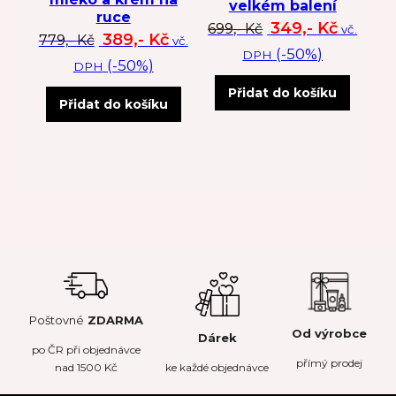
velkém balení
ruce
Původní cena byl
Aktuální
349,-
Kč
699,-
Kč
vč.
Původní cena byla: 779 Kč.
Aktuální cena je: 389 Kč.
389,-
Kč
779,-
Kč
vč.
(-50%)
DPH
(-50%)
DPH
Přidat do košíku
Přidat do košíku
Poštovné
ZDARMA
Od výrobce
Dárek
po
ČR
při objednávce
přímý prodej
nad 1500 Kč
ke každé objednávce