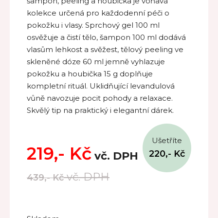
šampon, peeling a houbička je voňavá
kolekce určená pro každodenní péči o
pokožku i vlasy. Sprchový gel 100 ml
osvěžuje a čistí tělo, šampon 100 ml dodává
vlasům lehkost a svěžest, tělový peeling ve
skleněné dóze 60 ml jemně vyhlazuje
pokožku a houbička 15 g doplňuje
kompletní rituál. Uklidňující levandulová
vůně navozuje pocit pohody a relaxace.
Skvělý tip na praktický i elegantní dárek.
Ušetříte
219,-
Kč
220,-
Kč
vč. DPH
vč. DPH
439,-
Kč