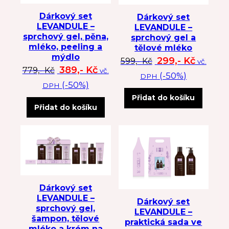
Dárkový set
Dárkový set
LEVANDULE –
LEVANDULE –
sprchový gel, pěna,
sprchový gel a
mléko, peeling a
tělové mléko
mýdlo
Původní cena byl
Aktuální
299,-
Kč
599,-
Kč
vč.
Původní cena byla: 779 Kč.
Aktuální cena je: 389 Kč.
389,-
Kč
779,-
Kč
vč.
(-50%)
DPH
(-50%)
DPH
Přidat do košíku
Přidat do košíku
Dárkový set
LEVANDULE –
Dárkový set
sprchový gel,
LEVANDULE –
šampon, tělové
praktická sada ve
mléko a krém na