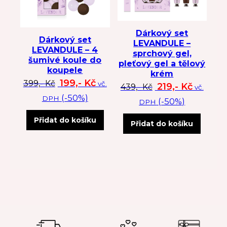
Dárkový set
Dárkový set
LEVANDULE –
LEVANDULE – 4
sprchový gel,
šumivé koule do
pleťový gel a tělový
koupele
krém
Původní cena byla: 399 Kč.
Aktuální cena je: 199 Kč.
199,-
Kč
399,-
Kč
vč.
Původní cena byl
Aktuální
219,-
Kč
439,-
Kč
vč.
(-50%)
DPH
(-50%)
DPH
Přidat do košíku
Přidat do košíku