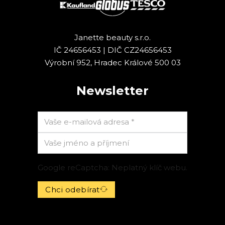
Janette beauty s.r.o.
IČ 24656453 | DIČ CZ24656453
Výrobní 952, Hradec Králové 500 03
Newsletter
Google reCaptcha: Neplatný klíč webu.
Chci odebírat