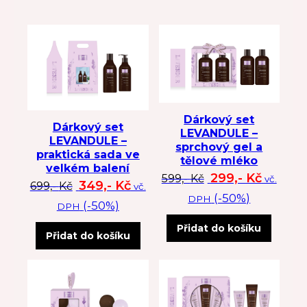
Dárkový set
Dárkový set
LEVANDULE –
LEVANDULE –
sprchový gel a
praktická sada ve
tělové mléko
velkém balení
Původní cena byl
Aktuální
299,-
Kč
599,-
Kč
vč.
Původní cena byla: 699 Kč.
Aktuální cena je: 349 Kč.
349,-
Kč
699,-
Kč
vč.
(-50%)
DPH
(-50%)
DPH
Přidat do košíku
Přidat do košíku