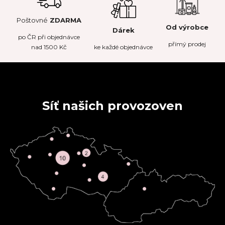
Poštovné
ZDARMA
Od výrobce
Dárek
po
ČR
při objednávce
přímý prodej
nad 1500 Kč
ke každé objednávce
Síť našich provozoven