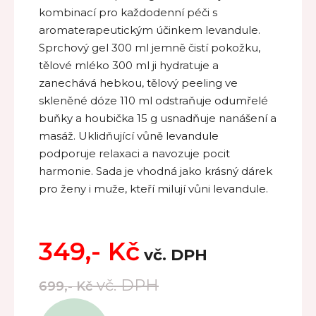
kombinací pro každodenní péči s
aromaterapeutickým účinkem levandule.
Sprchový gel 300 ml jemně čistí pokožku,
tělové mléko 300 ml ji hydratuje a
zanechává hebkou, tělový peeling ve
skleněné dóze 110 ml odstraňuje odumřelé
buňky a houbička 15 g usnadňuje nanášení a
masáž. Uklidňující vůně levandule
podporuje relaxaci a navozuje pocit
harmonie. Sada je vhodná jako krásný dárek
pro ženy i muže, kteří milují vůni levandule.
349,-
Kč
vč. DPH
vč. DPH
699,-
Kč