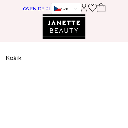
Přeskočit na hlavní obsah
Přeskočit na zápatí
CS
EN
DE
PL
CZK
Košík