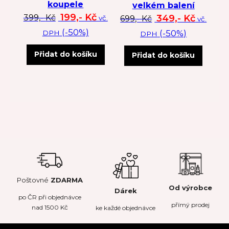
koupele
velkém balení
Původní cena byla: 399 Kč.
Aktuální cena je: 199 Kč.
199,-
Kč
Původní cena byl
Aktuální
349,-
Kč
399,-
Kč
699,-
Kč
vč.
vč.
(-50%)
(-50%)
DPH
DPH
Přidat do košíku
Přidat do košíku
Poštovné
ZDARMA
Od výrobce
Dárek
po
ČR
při objednávce
přímý prodej
nad 1500 Kč
ke každé objednávce