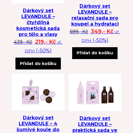
Dárkový set
Dárkový set
LEVANDULE –
LEVANDULE –
relaxační sada pro
čtyřdílná
koupel a hydrataci
kosmetická sada
Původní cena byl
Aktuální
349,-
Kč
699,-
Kč
vč.
pro tělo a vlasy
(-50%)
DPH
Původní cena byla: 439 Kč.
Aktuální cena je: 219 Kč.
219,-
Kč
439,-
Kč
vč.
(-50%)
DPH
Přidat do košíku
Přidat do košíku
Dárkový set
Dárkový set
LEVANDULE – 4
LEVANDULE –
šumivé koule do
praktická sada ve