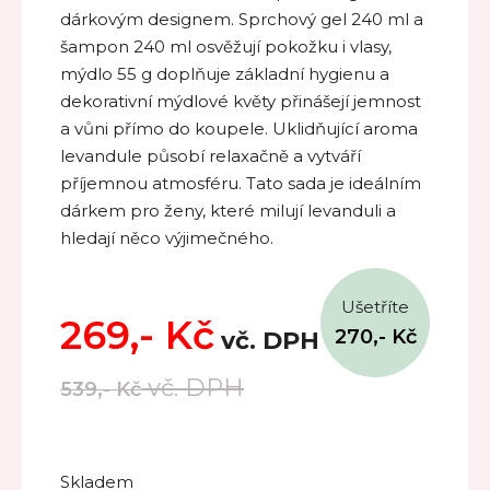
dárkovým designem. Sprchový gel 240 ml a
šampon 240 ml osvěžují pokožku i vlasy,
mýdlo 55 g doplňuje základní hygienu a
dekorativní mýdlové květy přinášejí jemnost
a vůni přímo do koupele. Uklidňující aroma
levandule působí relaxačně a vytváří
příjemnou atmosféru. Tato sada je ideálním
dárkem pro ženy, které milují levanduli a
hledají něco výjimečného.
Ušetříte
269,-
Kč
270,-
Kč
vč. DPH
vč. DPH
539,-
Kč
Skladem