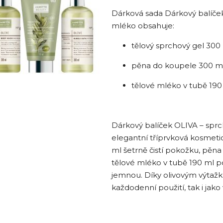
Dárková sada Dárkový balíček
mléko obsahuje:
tělový sprchový gel 300
pěna do koupele 300 m
tělové mléko v tubě 190
Dárkový balíček OLIVA – sprc
elegantní tříprvková kosmeti
ml šetrně čistí pokožku, pěn
tělové mléko v tubě 190 ml p
jemnou. Díky olivovým výtažk
každodenní použití, tak i jak