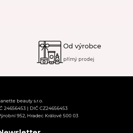
Od výrobce
přímý prodej
Janette beauty s.r.o.
IČ 24656453 | DIČ CZ24656453
Výrobní 952, Hradec Králové 500 03
Newsletter