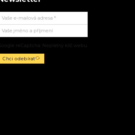
Google reCaptcha: Neplatný klíč webu.
Chci odebírat