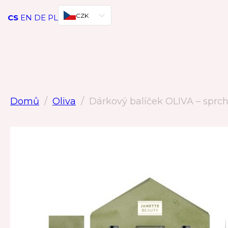
Přeskočit na hlavní obsah
Přeskočit na zápatí
CZK
CS
EN
DE
PL
Domů
/
Oliva
/
Dárkový balíček OLIVA – sprch