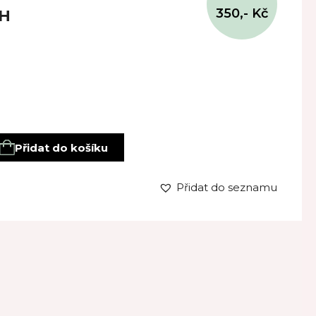
350,-
Kč
PH
hový gel, pěna do koupele a tělové mléko množství
Přidat do košíku
Přidat do seznamu