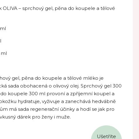
 OLIVA – sprchový gel, pěna do koupele a tělové
 ml
l
 ml
hový gel, pěna do koupele a tělové mléko je
cká sada obohacená o olivový olej. Sprchový gel 300
a do koupele 300 ml provoní a zpříjemní koupel a
okožku hydratuje, vyživuje a zanechává hedvábně
ům má sada regenerační účinky a hodí se jak pro
o vkusný dárek pro ženy i muže.
Ušetříte