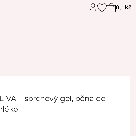
0,-
Kč
LIVA – sprchový gel, pěna do
mléko