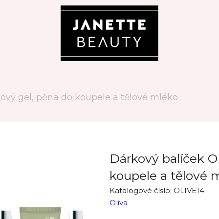
ový gel, pěna do koupele a tělové mléko
Dárkový balíček O
koupele a tělové 
Katalogové číslo:
OLIVE14
Oliva