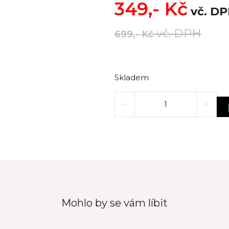
349,-
Kč
vč. D
vč. DPH
699,-
Kč
Skladem
Dárkový balíček OLIVA – sprc
Mohlo by se vám líbit