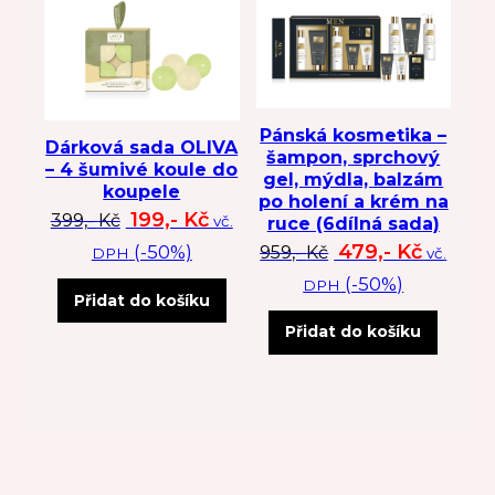
Pánská kosmetika –
Dárková sada OLIVA
šampon, sprchový
– 4 šumivé koule do
gel, mýdla, balzám
koupele
po holení a krém na
Původní cena byla: 399 Kč.
Aktuální cena je: 199 Kč.
199,-
Kč
399,-
Kč
vč.
ruce (6dílná sada)
Původní cena byl
Aktuální
479,-
Kč
(-50%)
959,-
Kč
vč.
DPH
(-50%)
DPH
Přidat do košíku
Přidat do košíku