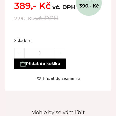
389,-
Kč
390,-
Kč
vč. DPH
vč. DPH
779,-
Kč
Skladem
Dárkový balíček OLIVA – sprchový gel, tělové mléko, 
Přidat do košíku
Přidat do seznamu
Mohlo by se vám líbit