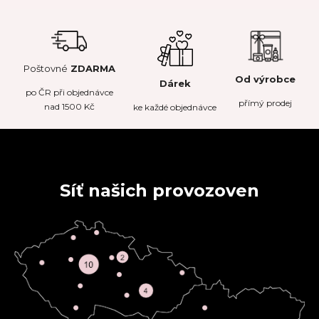
Poštovné
ZDARMA
Od výrobce
Dárek
po
ČR
při objednávce
přímý prodej
nad 1500 Kč
ke každé objednávce
Síť našich provozoven