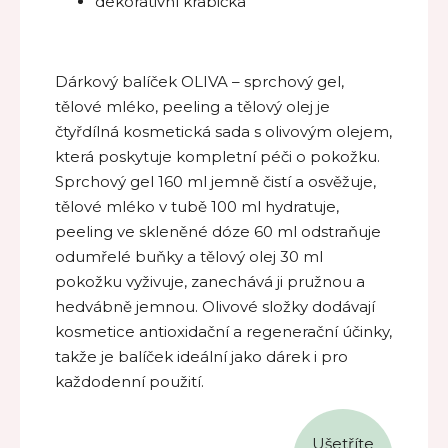
dekorativní krabička
Dárkový balíček OLIVA – sprchový gel,
tělové mléko, peeling a tělový olej je
čtyřdílná kosmetická sada s olivovým olejem,
která poskytuje kompletní péči o pokožku.
Sprchový gel 160 ml jemně čistí a osvěžuje,
tělové mléko v tubě 100 ml hydratuje,
peeling ve skleněné dóze 60 ml odstraňuje
odumřelé buňky a tělový olej 30 ml
pokožku vyživuje, zanechává ji pružnou a
hedvábně jemnou. Olivové složky dodávají
kosmetice antioxidační a regenerační účinky,
takže je balíček ideální jako dárek i pro
každodenní použití.
Ušetříte