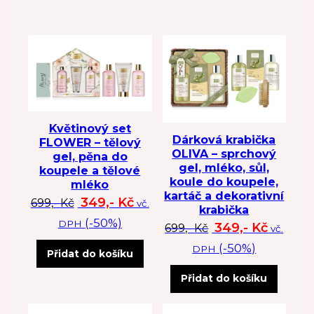
Květinový set
Dárková krabička
FLOWER – tělový
OLIVA – sprchový
gel, pěna do
gel, mléko, sůl,
koupele a tělové
koule do koupele,
mléko
kartáč a dekorativní
Původní cena byla: 699 Kč.
Aktuální cena je: 349 Kč.
349,-
Kč
699,-
Kč
vč.
krabička
(-50%)
DPH
Původní cena byl
Aktuální
349,-
Kč
699,-
Kč
vč.
(-50%)
DPH
Přidat do košíku
Přidat do košíku