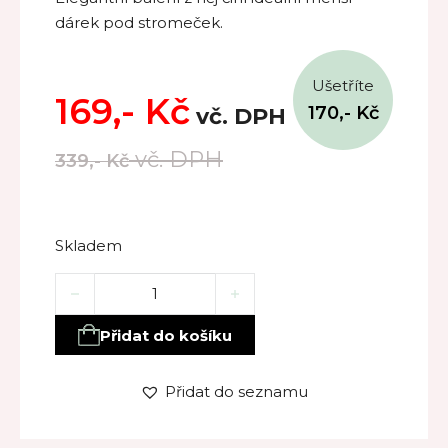
dárek pod stromeček.
Ušetříte
169,-
Kč
170,-
Kč
vč. DPH
vč. DPH
339,-
Kč
Skladem
VÁNOČNÍ SET – jemná vánoční péče množství
Přidat do košíku
Přidat do seznamu