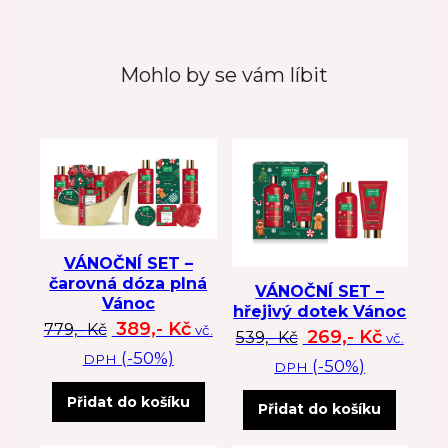
Mohlo by se vám líbit
VÁNOČNÍ SET –
čarovná dóza plná
VÁNOČNÍ SET –
Vánoc
hřejivý dotek Vánoc
Původní cena byla: 779 Kč.
Aktuální cena je: 389 Kč.
389,-
Kč
779,-
Kč
vč.
Původní cena byl
Aktuální
269,-
Kč
539,-
Kč
vč.
(-50%)
DPH
(-50%)
DPH
Přidat do košíku
Přidat do košíku