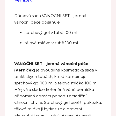
Perníček
Dárková sada VÁNOČNÍ SET – jemná
vánoční péče obsahuje:
sprchový gel v tubě 100 ml
tělové mléko v tubě 100 ml
VÁNOČNÍ SET – jemná vánoční péče
(Perníček)
je dvoudílná kosmetická sada v
praktických tubách, která kombinuje
sprchový gel 100 ml a tělové mléko 100 ml.
Hřejivá a sladce kořeněná vůně perníčku
připomíná domácí pohodu a tradiční
vánoční chvíle. Sprchový gel osvěží pokožku,
tělové mléko ji hydratuje a provoní.
Elegantní balení z něj činí ideální menší