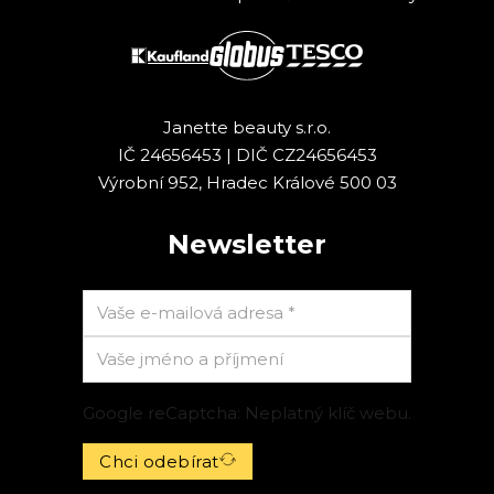
Janette beauty s.r.o.
IČ 24656453 | DIČ CZ24656453
Výrobní 952, Hradec Králové 500 03
Newsletter
Google reCaptcha: Neplatný klíč webu.
Chci odebírat