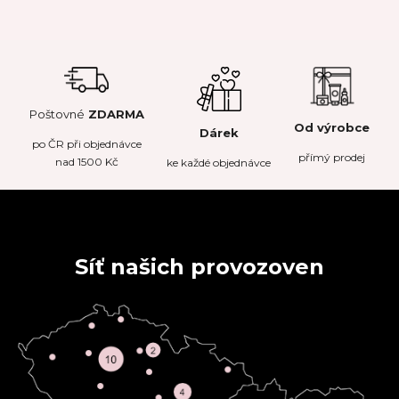
Poštovné
ZDARMA
Od výrobce
Dárek
po
ČR
při objednávce
přímý prodej
nad 1500 Kč
ke každé objednávce
Síť našich provozoven