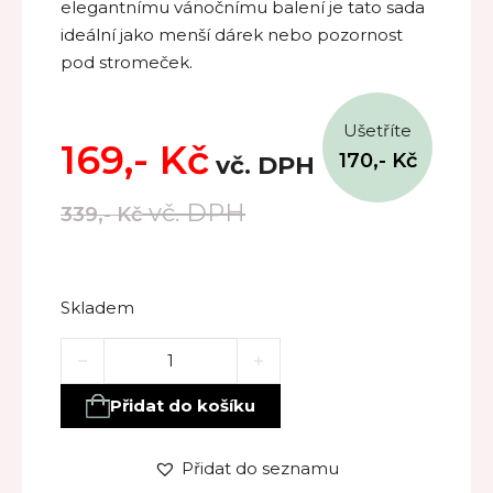
elegantnímu vánočnímu balení je tato sada
ideální jako menší dárek nebo pozornost
pod stromeček.
Ušetříte
169,-
Kč
170,-
Kč
vč. DPH
vč. DPH
339,-
Kč
Skladem
VÁNOČNÍ SET – hřejivá péče o ruce množství
Přidat do košíku
Přidat do seznamu