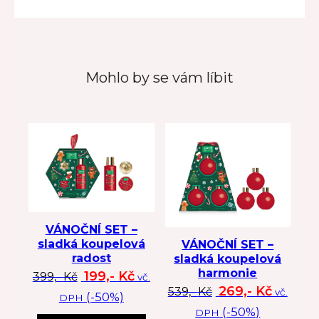
Mohlo by se vám líbit
VÁNOČNÍ SET –
sladká koupelová
VÁNOČNÍ SET –
radost
sladká koupelová
harmonie
Původní cena byla: 399 Kč.
Aktuální cena je: 199 Kč.
199,-
Kč
399,-
Kč
vč.
Původní cena byl
Aktuální
269,-
Kč
539,-
Kč
vč.
(-50%)
DPH
(-50%)
DPH