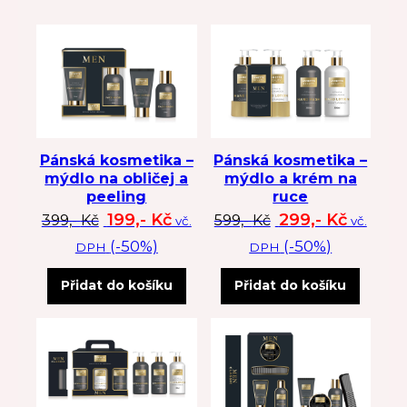
Pánská kosmetika –
Pánská kosmetika –
mýdlo na obličej a
mýdlo a krém na
peeling
ruce
Původní cena byla: 399 Kč.
Aktuální cena je: 199 Kč.
Původní cena byl
Aktuální
199,-
Kč
299,-
Kč
399,-
Kč
599,-
Kč
vč.
vč.
(-50%)
(-50%)
DPH
DPH
Přidat do košíku
Přidat do košíku