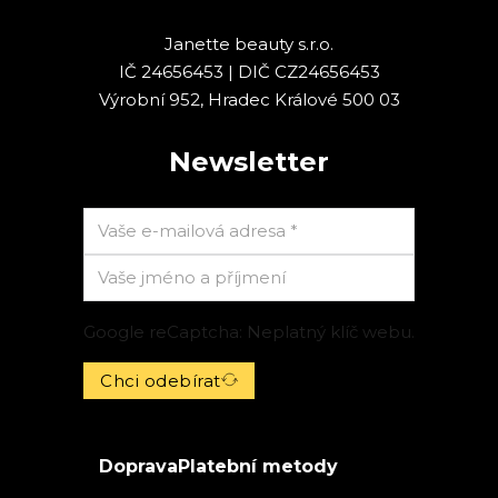
Janette beauty s.r.o.
IČ 24656453 | DIČ CZ24656453
Výrobní 952, Hradec Králové 500 03
Newsletter
Google reCaptcha: Neplatný klíč webu.
Chci odebírat
Doprava
Platební metody