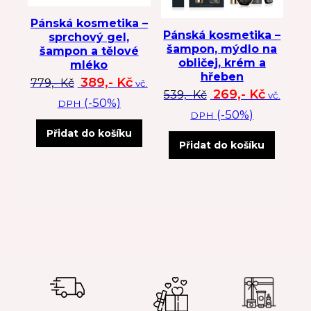
Pánská kosmetika –
Pánská kosmetika –
sprchový gel,
šampon, mýdlo na
šampon a tělové
obličej, krém a
mléko
hřeben
Původní cena byla: 779 Kč.
Aktuální cena je: 389 Kč.
389,-
Kč
779,-
Kč
vč.
Původní cena byl
Aktuální
269,-
Kč
539,-
Kč
vč.
(-50%)
DPH
(-50%)
DPH
Přidat do košíku
Přidat do košíku