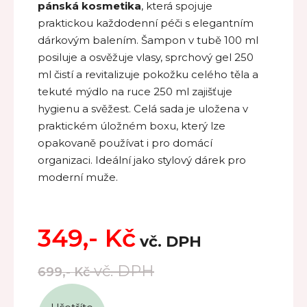
pánská kosmetika
, která spojuje
praktickou každodenní péči s elegantním
dárkovým balením. Šampon v tubě 100 ml
posiluje a osvěžuje vlasy, sprchový gel 250
ml čistí a revitalizuje pokožku celého těla a
tekuté mýdlo na ruce 250 ml zajišťuje
hygienu a svěžest. Celá sada je uložena v
praktickém úložném boxu, který lze
opakovaně používat i pro domácí
organizaci. Ideální jako stylový dárek pro
moderní muže.
349,-
Kč
vč. DPH
vč. DPH
699,-
Kč