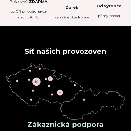
Poštovné
ZDARMA
Od výrobce
Dárek
po
ČR
při objednávce
přímý prodej
nad 1500 Kč
ke každé objednávce
Síť našich provozoven
Zákaznická podpora