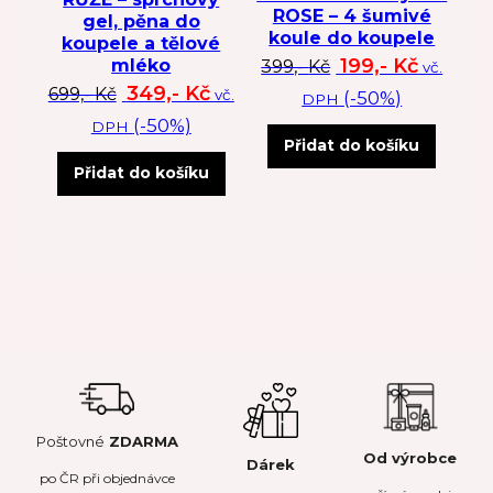
ROSE – 4 šumivé
gel, pěna do
koule do koupele
koupele a tělové
Původní cena byl
Aktuální
199,-
Kč
mléko
399,-
Kč
vč.
Původní cena byla: 699 Kč.
Aktuální cena je: 349 Kč.
349,-
Kč
699,-
Kč
vč.
(-50%)
DPH
(-50%)
DPH
Přidat do košíku
Přidat do košíku
Poštovné
ZDARMA
Od výrobce
Dárek
po
ČR
při objednávce