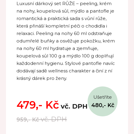
Luxusní dárkový set RŮŽE – peeling, krém
na nohy, koupelová sůl, mýdlo a pantofle je
romantická a praktická sada s vůní růže,
která přináší kompletní péči o chodidla i
relaxaci. Peeling na nohy 60 ml odstraňuje
odumřelé buňky a osvěžuje pokožku, krém
na nohy 60 ml hydratuje a zjemňuje,
koupelová sůl 100 g a mýdlo 100 g doplňují
každodenní hygienu. Stylové pantofle navíc
dodávají sadě wellness charakter a činí z ní
krásný dárek pro ženy.
Ušetříte
479,-
Kč
480,-
Kč
vč. DPH
vč. DPH
959,-
Kč