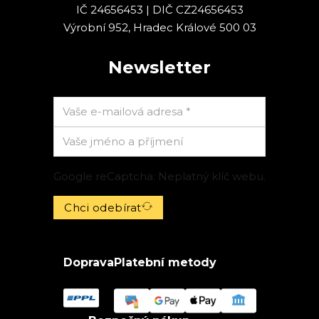
IČ 24656453 | DIČ CZ24656453
Výrobní 952, Hradec Králové 500 03
Newsletter
Google reCaptcha: Neplatný klíč webu.
Chci odebírat
Doprava
Platební metody