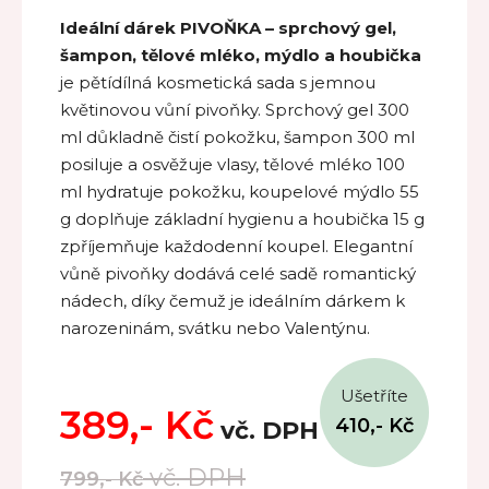
Ideální dárek PIVOŇKA – sprchový gel,
šampon, tělové mléko, mýdlo a houbička
je pětídílná kosmetická sada s jemnou
květinovou vůní pivoňky. Sprchový gel 300
ml důkladně čistí pokožku, šampon 300 ml
posiluje a osvěžuje vlasy, tělové mléko 100
ml hydratuje pokožku, koupelové mýdlo 55
g doplňuje základní hygienu a houbička 15 g
zpříjemňuje každodenní koupel. Elegantní
vůně pivoňky dodává celé sadě romantický
nádech, díky čemuž je ideálním dárkem k
narozeninám, svátku nebo Valentýnu.
Ušetříte
389,-
Kč
410,-
Kč
vč. DPH
vč. DPH
799,-
Kč