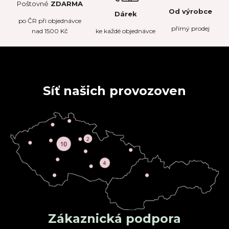
Poštovné
ZDARMA
Od výrobce
Dárek
po
ČR
při objednávce
přímý prodej
nad 1500 Kč
ke každé objednávce
Síť našich provozoven
Zákaznická podpora