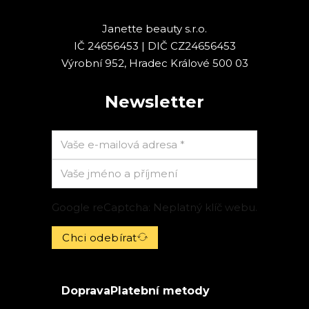
Janette beauty s.r.o.
IČ 24656453 | DIČ CZ24656453
Výrobní 952, Hradec Králové 500 03
Newsletter
Google reCaptcha: Neplatný klíč webu.
Chci odebírat
Doprava
Platební metody