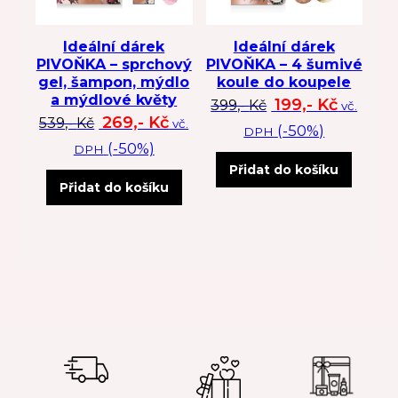
Ideální dárek
Ideální dárek
PIVOŇKA – sprchový
PIVOŇKA – 4 šumivé
gel, šampon, mýdlo
koule do koupele
a mýdlové květy
Původní cena byl
Aktuální
199,-
Kč
399,-
Kč
vč.
Původní cena byla: 539 Kč.
Aktuální cena je: 269 Kč.
269,-
Kč
539,-
Kč
vč.
(-50%)
DPH
(-50%)
DPH
Přidat do košíku
Přidat do košíku