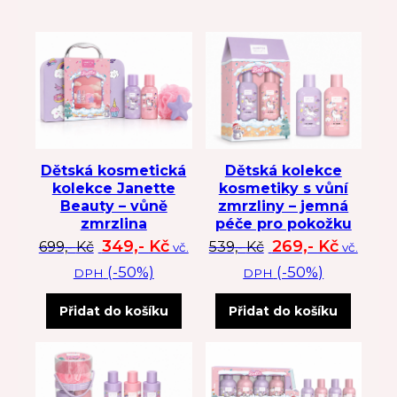
Dětská kosmetická
Dětská kolekce
kolekce Janette
kosmetiky s vůní
Beauty – vůně
zmrzliny – jemná
zmrzlina
péče pro pokožku
Původní cena byla: 699 Kč.
Aktuální cena je: 349 Kč.
Původní cena byl
Aktuální
349,-
Kč
269,-
Kč
699,-
Kč
539,-
Kč
vč.
vč.
(-50%)
(-50%)
DPH
DPH
Přidat do košíku
Přidat do košíku