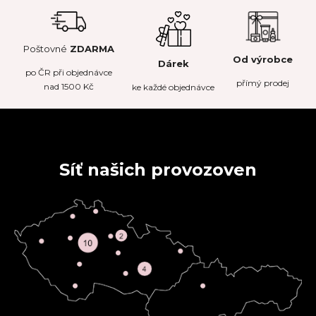
Poštovné
ZDARMA
Od výrobce
Dárek
po
ČR
při objednávce
přímý prodej
nad 1500 Kč
ke každé objednávce
Síť našich provozoven