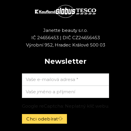
Janette beauty s.r.o.
IČ 24656453 | DIČ CZ24656453
Výrobní 952, Hradec Králové 500 03
Newsletter
Google reCaptcha: Neplatný klíč webu.
Chci odebírat