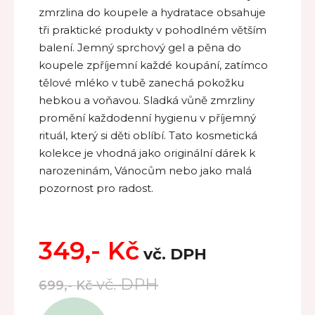
zmrzlina do koupele a hydratace obsahuje
tři praktické produkty v pohodlném větším
balení. Jemný sprchový gel a pěna do
koupele zpříjemní každé koupání, zatímco
tělové mléko v tubě zanechá pokožku
hebkou a voňavou. Sladká vůně zmrzliny
promění každodenní hygienu v příjemný
rituál, který si děti oblíbí. Tato kosmetická
kolekce je vhodná jako originální dárek k
narozeninám, Vánocům nebo jako malá
pozornost pro radost.
349,-
Kč
vč. DPH
vč. DPH
699,-
Kč